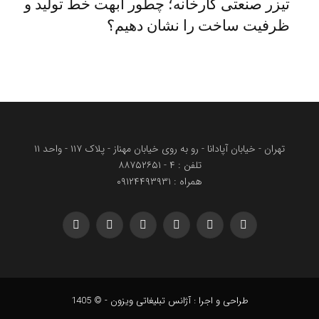
تیزر صنعتی کارخانه؛ چطور ابهت خط تولید و
ظرفیت ساخت را نشان دهیم؟
تهران - خیابان آپادانا - رو به روی خیابان مهناز - پلاک ۱۱۷ - واحد ۱۱
تلفن : ۴ - ۸۸۷۵۲۶۵۱
همراه : ۰۹۱۲۴۴۹۳۹۳۱
Telegram
WhatsApp
YouTube
Instagram
Facebook
X
(Twitter)
طراحی و اجرا : آژانس تبلیغاتی ویزون - © 1405