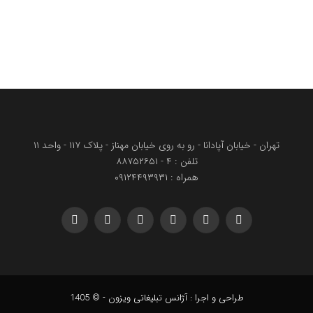
تهران - خیابان آپادانا - رو به روی خیابان مهناز - پلاک ۱۱۷ - واحد ۱۱
تلفن : ۴ - ۸۸۷۵۲۶۵۱
همراه : ۰۹۱۲۴۴۹۳۹۳۱
Telegram
WhatsApp
YouTube
Instagram
Facebook
X
(Twitter)
طراحی و اجرا : آژانس تبلیغاتی ویزون - © 1405