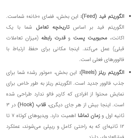
الگوریتم فید (Feed):
این بخش، فضای «خانه» شماست.
الگوریتم فید بر اساس
تاریخچه تعامل
شما با یک
اکانت،
محبوبیت پست
و
قدرت رابطه
(میزان تعاملات
قبلی) عمل می‌کند
. اینجا مکانی برای حفظ ارتباط با
فالوورهای فعلی است.
الگوریتم ریلز (Reels):
این بخش، «موتور رشد» شما برای
جذب فالوور جدید است. الگوریتم ریلز به طور خاص برای
نمایش محتوا از افرادی که کاربر فالو ندارد طراحی شده
است
. اینجا بیش از هر جای دیگری،
قلاب (Hook)
در ۳
ثانیه اول و
زمان تماشا
اهمیت دارد. ویدیوهای کوتاه ۷ تا
۱۲ ثانیه‌ای که به راحتی کامل و ریپلی می‌شوند، عملکرد
فوق‌العاده‌ای دارند
.